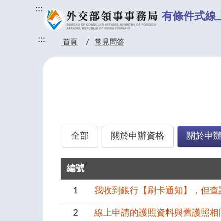
:::
有條件式線
:::
首頁
常見問答
全部
關於申辦資格
關於申
編號
1
我收到銀行【刷卡通知】，但查
2
線上申請的護照資料與舊護照相